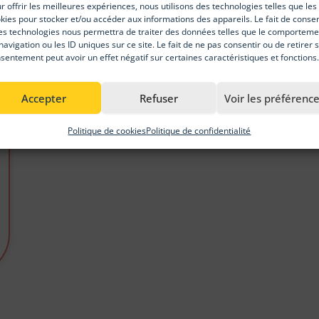
r offrir les meilleures expériences, nous utilisons des technologies telles que les
EN SAVOIR PLUS
kies pour stocker et/ou accéder aux informations des appareils. Le fait de consen
es technologies nous permettra de traiter des données telles que le comporteme
navigation ou les ID uniques sur ce site. Le fait de ne pas consentir ou de retirer 
sentement peut avoir un effet négatif sur certaines caractéristiques et fonctions.
Accepter
Refuser
Voir les préférenc
Politique de cookies
Politique de confidentialité