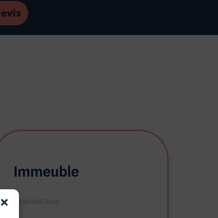
evis
Immeuble
EN SAVOIR PLUS