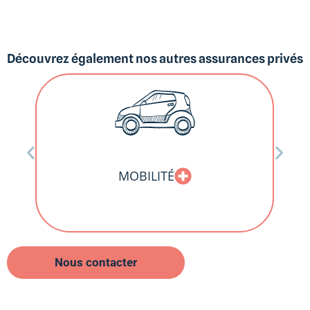
Découvrez également nos autres assurances privés
MOBILITÉ
PA
Nous contacter